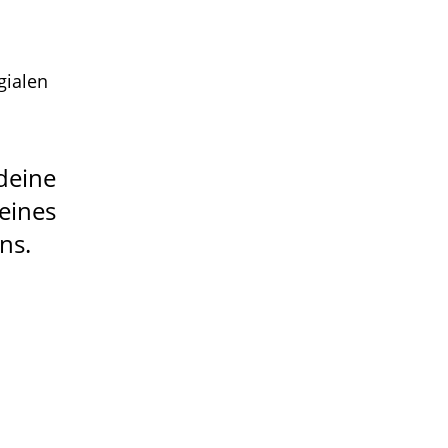
gialen
eine
ines
ns.