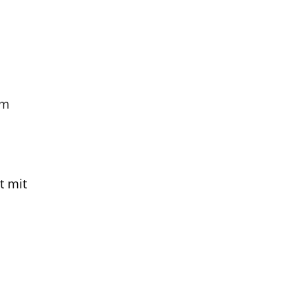
em
t mit