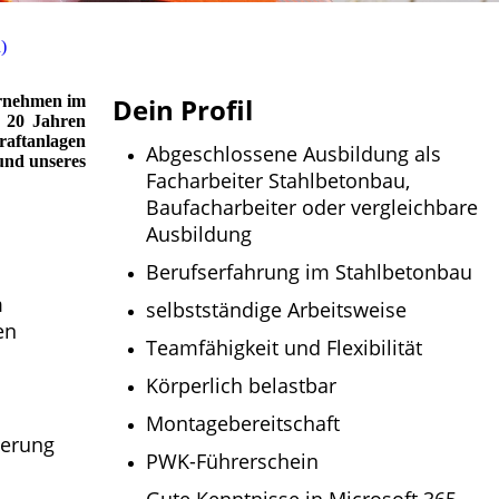
)
ernehmen im
Dein Profil
r 20 Jahren
tanlagen
Abgeschlossene Ausbildung als
und unseres
Facharbeiter Stahlbetonbau,
Baufacharbeiter oder vergleichbare
Ausbildung
Berufserfahrung im Stahlbetonbau
m
selbstständige Arbeitsweise
en
Teamfähigkeit und Flexibilität
Körperlich belastbar
Montagebereitschaft
herung
PWK-Führerschein